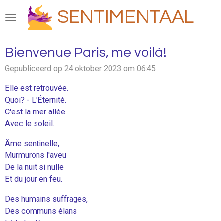
Ga
SENTIMENTAAL
direct
naar
de
Bienvenue Paris, me voilà!
hoofdinhoud
Gepubliceerd op 24 oktober 2023 om 06:45
Elle est retrouvée.
Quoi? - L'Éternité.
C'est la mer allée
Avec le soleil.
Âme sentinelle,
Murmurons l'aveu
De la nuit si nulle
Et du jour en feu.
Des humains suffrages,
Des communs élans