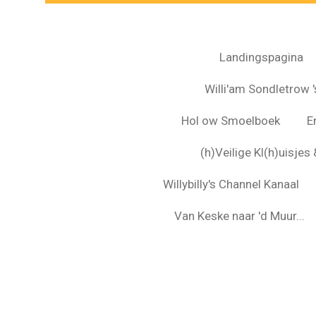
Landingspagina
Willi'am Sondletrow 's
Hol ow Smoelboek
E
(h)Veilige Kl(h)uisje
Willybilly's Channel Kanaal
Van Keske naar 'd Muur...