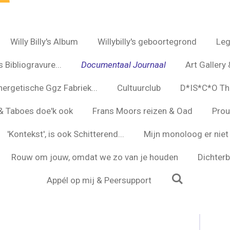
Willy Billy's Album
Willybilly's geboortegrond
Leg
 Bibliogravure...
Documentaal Journaal
Art Gallery 
nergetische Ggz Fabriek...
Cultuurclub
D*IS*C*O Th
s & Taboes doe'k ook
Frans Moors reizen & Oad
Prou
'Kontekst', is ook Schitterend...
Mijn monoloog er niet 
Rouw om jouw, omdat we zo van je houden
Dichterbi
Appél op mij & Peersupport