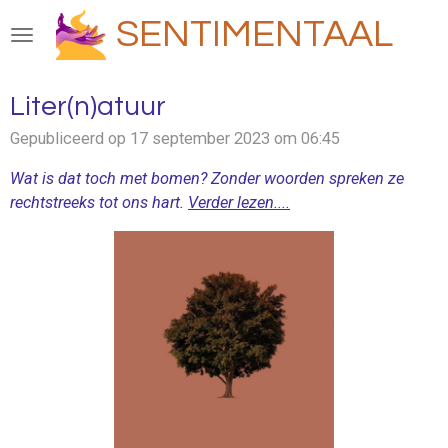
Ga
SENTIMENTAAL
direct
naar
de
Liter(n)atuur
hoofdinhoud
Gepubliceerd op 17 september 2023 om 06:45
Wat is dat toch met bomen? Zonder woorden spreken ze
rechtstreeks tot ons hart.
Verder lezen....