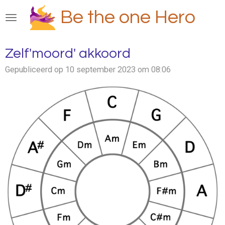
Ga
Be the one Hero
direct
naar
de
Zelf'moord' akkoord
hoofdinhoud
Gepubliceerd op 10 september 2023 om 08:06