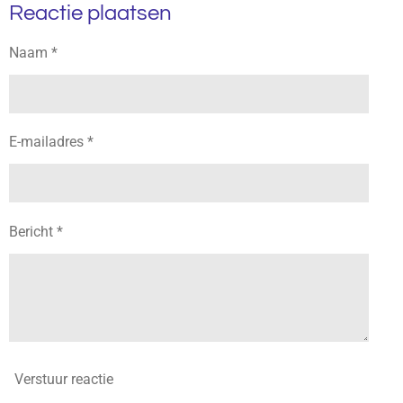
Reactie plaatsen
e
l
r
e
n
e
n
Naam *
E-mailadres *
Bericht *
Verstuur reactie