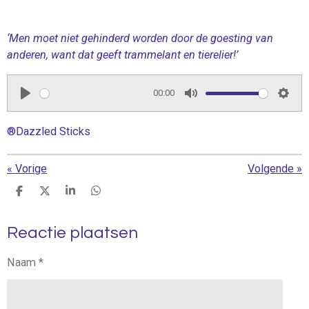
‘Men moet niet gehinderd worden door de goesting van
anderen, want dat geeft trammelant en tierelier!’
00:00
P
M
S
l
u
e
®Dazzled Sticks
a
t
t
y
e
t
«
Vorige
Volgende
»
i
D
D
S
D
n
e
e
h
e
l
e
a
l
g
Reactie plaatsen
e
l
r
e
s
n
e
n
Naam *