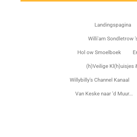
Landingspagina
Willi'am Sondletrow 's
Hol ow Smoelboek
E
(h)Veilige Kl(h)uisjes
Willybilly's Channel Kanaal
Van Keske naar 'd Muur...