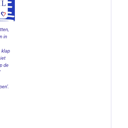
tten,
n in
n klap
iet
up de
’
pen’.