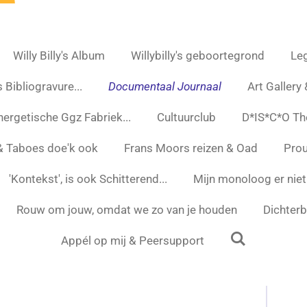
Willy Billy's Album
Willybilly's geboortegrond
Leg
 Bibliogravure...
Documentaal Journaal
Art Gallery
nergetische Ggz Fabriek...
Cultuurclub
D*IS*C*O Th
 & Taboes doe'k ook
Frans Moors reizen & Oad
Prou
'Kontekst', is ook Schitterend...
Mijn monoloog er niet
Rouw om jouw, omdat we zo van je houden
Dichterbi
Appél op mij & Peersupport