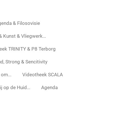
enda & Filosovisie
 & Kunst & Vliegwerk...
eek TRINITY & P8 Terborg
d, Strong & Sencitivity
 om...
Videotheek SCALA
j op de Huid...
Agenda