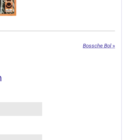
Bossche Bol
»
n