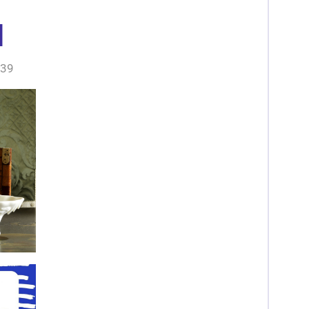
l
:39