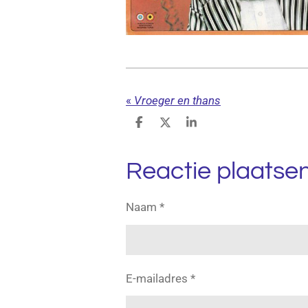
«
Vroeger en thans
D
D
S
e
e
h
l
e
a
e
l
r
Reactie plaatse
n
e
Naam *
E-mailadres *