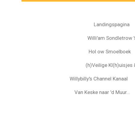
Landingspagina
Willi'am Sondletrow 's
Hol ow Smoelboek
(h)Veilige Kl(h)uisje
Willybilly's Channel Kanaal
Van Keske naar 'd Muur...