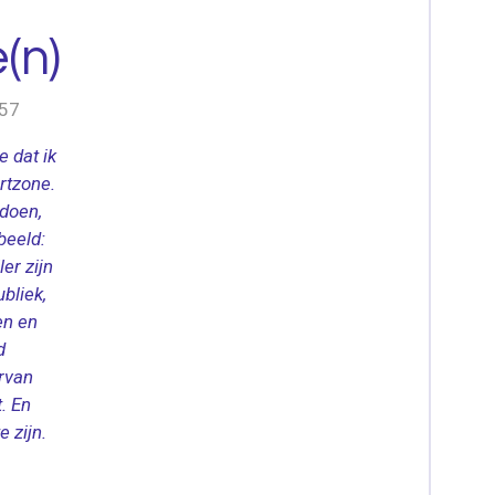
(n)
:57
e dat ik
rtzone.
 doen,
beeld:
er zijn
bliek,
en en
d
ervan
t. En
e zijn.