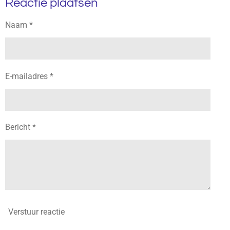
Reactie plaatsen
e
l
r
e
n
e
n
Naam *
E-mailadres *
Bericht *
Verstuur reactie