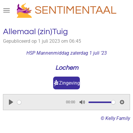
Ga
SENTIMENTAAL
direct
naar
de
Allemaal (zin)Tuig
hoofdinhoud
Gepubliceerd op 1 juli 2023 om 06:45
HSP Mannenmiddag zaterdag 1 juli '23
Lochem
Zingeving
00:00
P
M
S
l
u
e
© Kelly Family
a
t
t
y
e
t