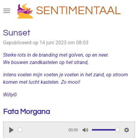
Ga
SENTIMENTAAL
direct
naar
de
Sunset
hoofdinhoud
Gepubliceerd op 14 juni 2023 om 08:03
Sterke rots in de branding met golven, op en neer.
We bouwen zandkastelen op het strand,
intens voelen mijn voeten je voeten in het zand, op stroom
komen met lucht kastelen. Zo mooi!
Willy©
Fata Morgana
00:00
P
M
S