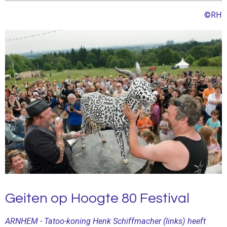
l
u
e
©RH
a
t
t
y
e
t
i
n
g
s
Geiten op Hoogte 80 Festival
ARNHEM - Tatoo-koning Henk Schiffmacher (links) heeft