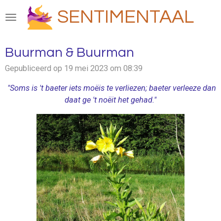
Ga
SENTIMENTAAL
direct
naar
de
Buurman & Buurman
hoofdinhoud
Gepubliceerd op 19 mei 2023 om 08:39
"Soms is 't baeter iets moëis te verliezen; baeter verleeze dan
daat ge 't noëit het gehad."