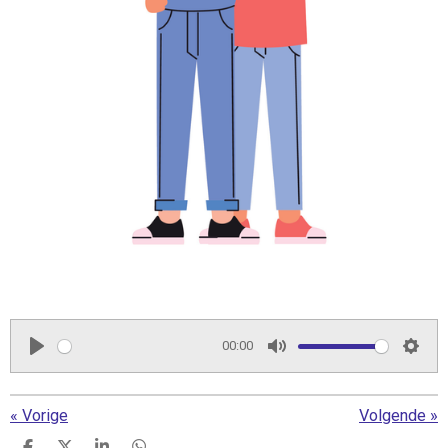
00:00
P
M
S
l
u
e
«
Vorige
Volgende
»
a
t
t