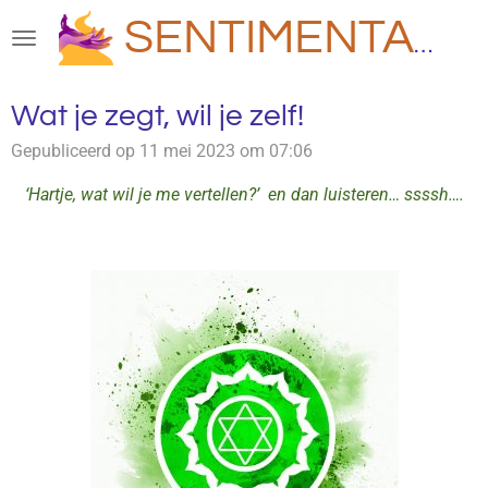
Ga
SENTIMENTAAL
direct
naar
de
Wat je zegt, wil je zelf!
hoofdinhoud
Gepubliceerd op 11 mei 2023 om 07:06
‘Hartje, wat wil je me vertellen?’ en dan luisteren… ssssh….