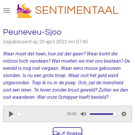
Ga
SENTIMENTAAL
direct
naar
de
Peuneveu-Sjoo
hoofdinhoud
Gepubliceerd op 20 april 2023 om 07:45
Waar moet dat heen, hoe zal dat gaan? Waar
komt die
rotzooi toch vandaan? Wat
moeten we met ons bestaan?
De
wereld is nog niet vergaan.
Waar eens mooie gebouwen
stonden. Is
nu een grote troep.
Waar ooit het geld werd
uitgevonden. Trap
ik nu in de poep. Och
, zal de mensheid
ooit een leren. Te
leven zonder bruut geweld?
Zullen we dan
ooit waarderen. Wat
onze Schepper heeft besteld?
00:00
P
M
S
l
u
e
IJf Blokker