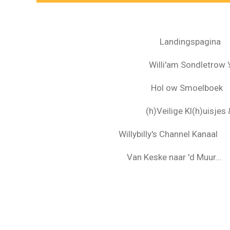
Landingspagina
Willi'am Sondletrow 's
Hol ow Smoelboek
(h)Veilige Kl(h)uisje
Willybilly's Channel Kanaal
Van Keske naar 'd Muur...