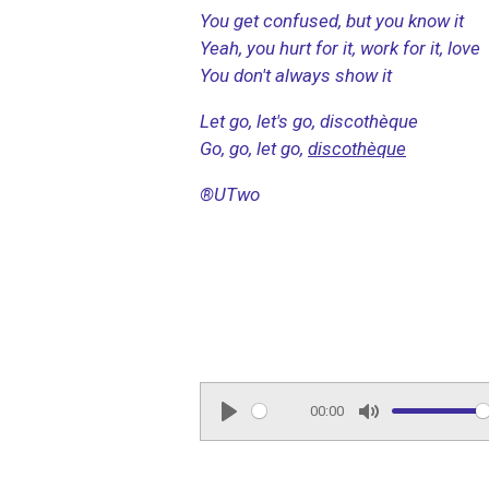
You get confused, but you know it
Yeah, you hurt for it, work for it, love
You don't always show it
Let go, let's go, discothèque
Go, go, let go,
discothèque
®UTwo
00:00
P
M
l
u