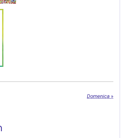
Domenica
»
n