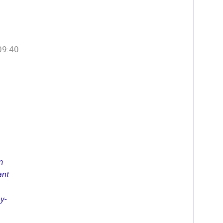
09:40
m
ant
ey-