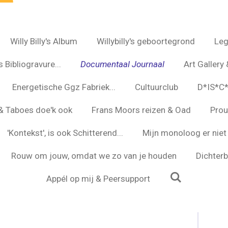
Willy Billy's Album
Willybilly's geboortegrond
Leg
 Bibliogravure...
Documentaal Journaal
Art Gallery 
Energetische Ggz Fabriek...
Cultuurclub
D*IS*C
s & Taboes doe'k ook
Frans Moors reizen & Oad
Prou
'Kontekst', is ook Schitterend...
Mijn monoloog er niet 
Rouw om jouw, omdat we zo van je houden
Dichterbi
Appél op mij & Peersupport