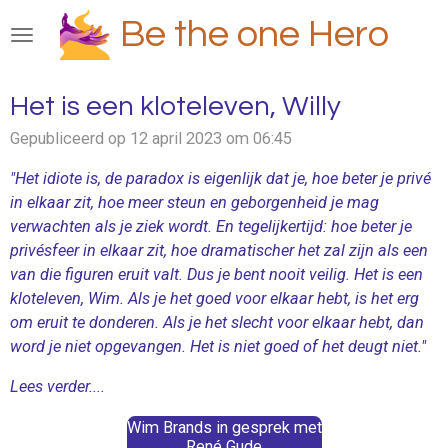
Ga
Be the one Hero
direct
naar
de
Het is een kloteleven, Willy
hoofdinhoud
Gepubliceerd op 12 april 2023 om 06:45
"Het idiote is, de paradox is eigenlijk dat je, hoe beter je privé
in elkaar zit, hoe meer steun en geborgenheid je mag
verwachten als je ziek wordt. En tegelijkertijd: hoe beter je
privésfeer in elkaar zit, hoe dramatischer het zal zijn als een
van die figuren eruit valt. Dus je bent nooit veilig. Het is een
kloteleven, Wim. Als je het goed voor elkaar hebt, is het erg
om eruit te donderen. Als je het slecht voor elkaar hebt, dan
word je niet opgevangen. Het is niet goed of het deugt niet."
Lees verder....
Wim Brands in gesprek met
René Gude