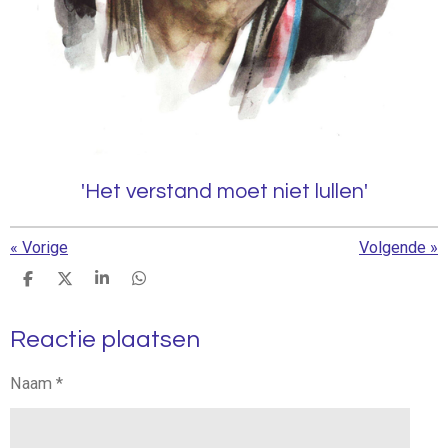
'Het verstand moet niet lullen'
«
Vorige
Volgende
»
D
D
S
D
e
e
h
e
l
e
a
l
Reactie plaatsen
e
l
r
e
n
e
n
Naam *