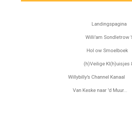
Landingspagina
Willi'am Sondletrow 's
Hol ow Smoelboek
(h)Veilige Kl(h)uisje
Willybilly's Channel Kanaal
Van Keske naar 'd Muur...