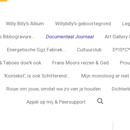
Willy Billy's Album
Willybilly's geboortegrond
Leg
 Bibliogravure...
Documentaal Journaal
Art Gallery 
Energetische Ggz Fabriek...
Cultuurclub
D*IS*C
s & Taboes doe'k ook
Frans Moors reizen & Oad
Prou
'Kontekst', is ook Schitterend...
Mijn monoloog er niet 
Rouw om jouw, omdat we zo van je houden
Dichterbi
Appél op mij & Peersupport