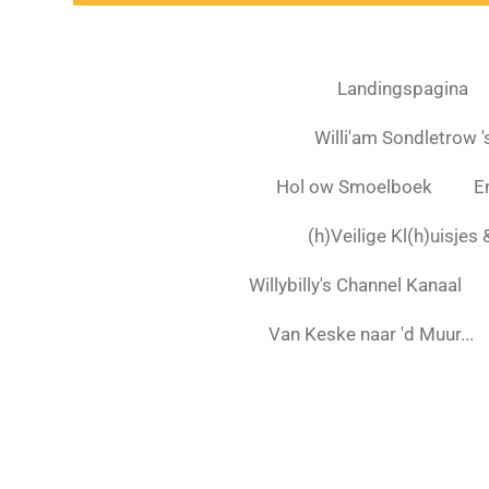
Landingspagina
Willi'am Sondletrow 's
Hol ow Smoelboek
E
(h)Veilige Kl(h)uisjes
Willybilly's Channel Kanaal
Van Keske naar 'd Muur...