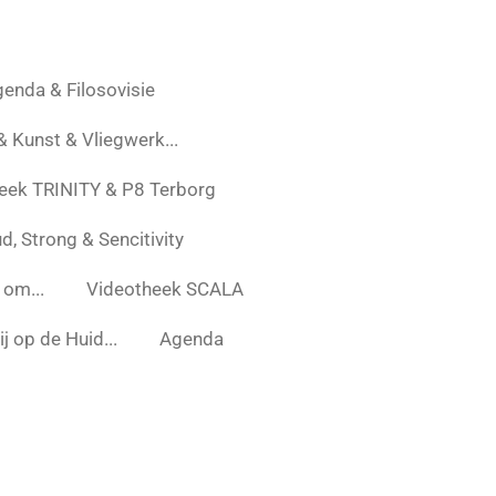
enda & Filosovisie
 & Kunst & Vliegwerk...
eek TRINITY & P8 Terborg
d, Strong & Sencitivity
 om...
Videotheek SCALA
j op de Huid...
Agenda