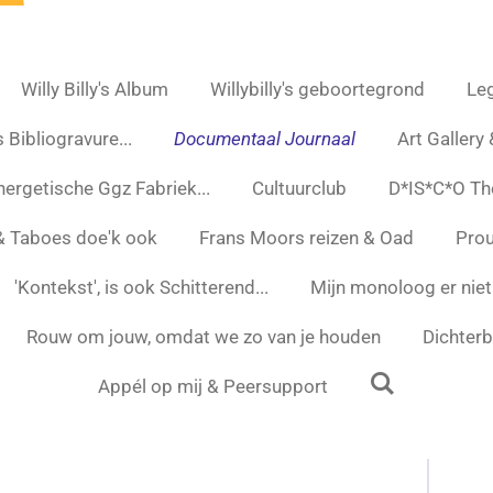
Willy Billy's Album
Willybilly's geboortegrond
Leg
 Bibliogravure...
Documentaal Journaal
Art Gallery
nergetische Ggz Fabriek...
Cultuurclub
D*IS*C*O Th
 & Taboes doe'k ook
Frans Moors reizen & Oad
Prou
'Kontekst', is ook Schitterend...
Mijn monoloog er niet
Rouw om jouw, omdat we zo van je houden
Dichterbi
Appél op mij & Peersupport