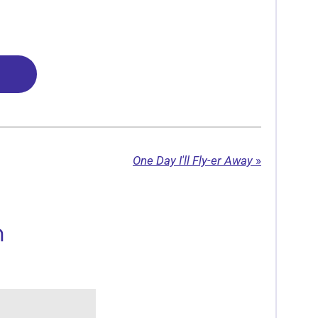
t
i
n
g
s
One Day I'll Fly-er Away
»
n