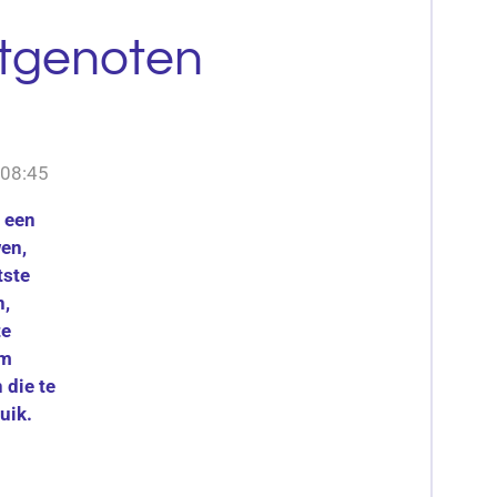
otgenoten
 08:45
 een
en,
tste
n,
te
em
 die te
uik.