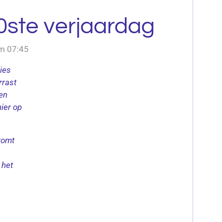
0ste verjaardag
om 07:45
ies
rrast
en
hier op
komt
 het