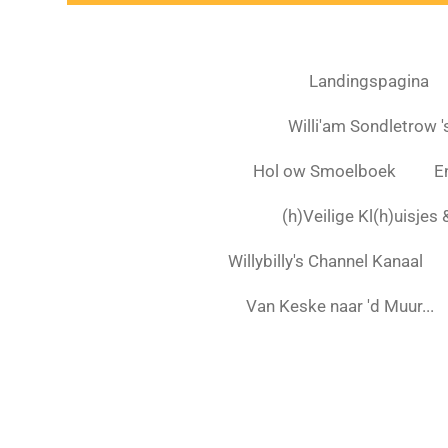
Landingspagina
Willi'am Sondletrow 's
Hol ow Smoelboek
E
(h)Veilige Kl(h)uisjes
Willybilly's Channel Kanaal
Van Keske naar 'd Muur...