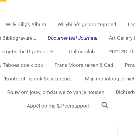
Willy Billy's Album
Willybilly's geboortegrond
Leg
 Bibliogravure...
Documentaal Journaal
Art Gallery
nergetische Ggz Fabriek...
Cultuurclub
D*IS*C*O Th
 & Taboes doe'k ook
Frans Moors reizen & Oad
Prou
'Kontekst', is ook Schitterend...
Mijn monoloog er niet
Rouw om jouw, omdat we zo van je houden
Dichterbi
Appél op mij & Peersupport