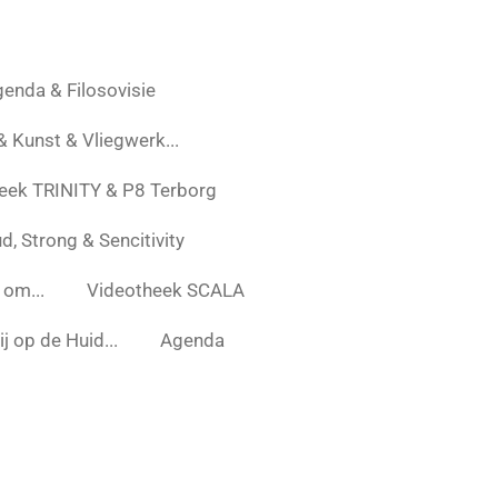
enda & Filosovisie
 & Kunst & Vliegwerk...
eek TRINITY & P8 Terborg
d, Strong & Sencitivity
 om...
Videotheek SCALA
j op de Huid...
Agenda