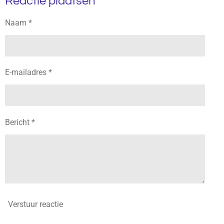
Reactie plaatsen
n
e
n
g
Naam *
s
E-mailadres *
Bericht *
Verstuur reactie