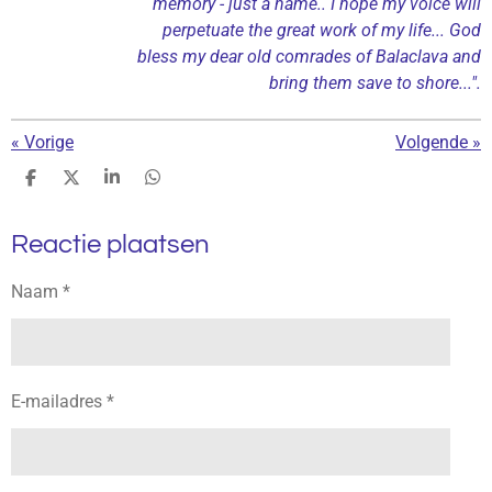
memory - just a name.. I hope my voice will
perpetuate the great work of my life... God
bless my dear old comrades of Balaclava and
bring them save to shore...".
«
Vorige
Volgende
»
D
D
S
D
e
e
h
e
l
e
a
l
Reactie plaatsen
e
l
r
e
n
e
n
Naam *
E-mailadres *