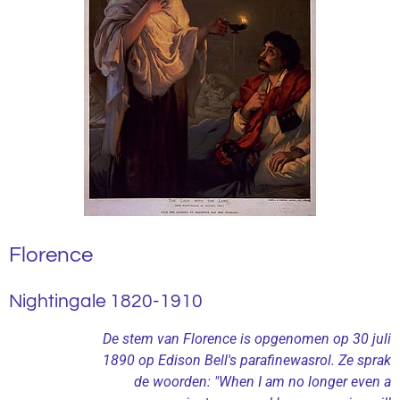
Florence
Nightingale 1820-1910
De stem van Florence is opgenomen op 30 juli
1890 op Edison Bell's parafinewasrol. Ze sprak
de woorden: "When I am no longer even a