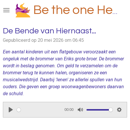
Ga
Be the one Hero
direct
naar
de
De Bende van Hiernaast...
hoofdinhoud
Gepubliceerd op 20 mei 2026 om 06:45
Een aantal kinderen uit een flatgebouw veroorzaakt een
ongeluk met de brommer van Eriks grote broer. De brommer
wordt in beslag genomen. Om geld te verzamelen om de
brommer terug te kunnen halen, organiseren ze een
musicalwedstrijd. Daarbij 'lenen' ze allerlei spullen van hun
ouders. Die geven een groep woonwagenbewoners daarvan
de schuld.
00:00
P
M
S
l
u
e